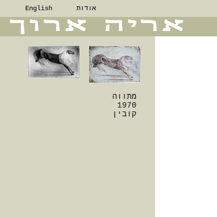
אודות
English
מתווה
1970
קובין