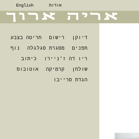
אודות
English
דיוקן
רישום
חריטה בצבע
תפנים
מסגרת סגלגלה
נוף
ריו דה ז'ניירו
כיתוב
שולחן
קרמיקה
אוטובוס
הגדת סרייבו